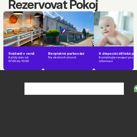
Rezervovat Pokoj
Snídaně v ceně
Bezplatné parkování
K dispozici dětská po
Každý den od 
Na okolních ulicích
Kontaktujte recepci pro víc
07:00 do 10:00
informací