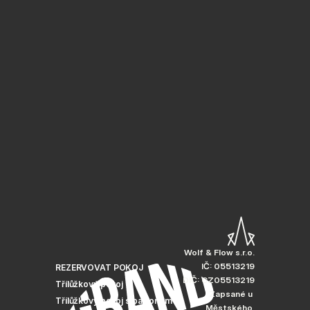
Wolf & Flow s.r.o.
IČ: 05513219
REZERVOVAT POKOJ
DIČ: CZ05513219
Třílůžkový pokoj
Zapsané u 
Třílůžkový pokoj s balkonem
Městského 