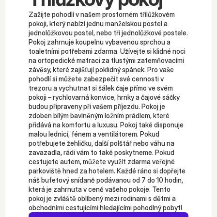
Zažijte pohodlí v našem prostorném třílůžkovém 
pokoji, který nabízí jednu manželskou postel a 
jednolůžkovou postel, nebo tři jednolůžkové postele. 
Pokoj zahrnuje koupelnu vybavenou sprchou a 
toaletními potřebami zdarma. Užívejte si klidné noci 
na ortopedické matraci za tlustými zatemňovacími 
závěsy, které zajišťují poklidný spánek. Pro vaše 
pohodlí si můžete zabezpečit své cennosti v 
trezoru a vychutnat si šálek čaje přímo ve svém 
pokoji – rychlovarná konvice, hrnky a čajové sáčky 
budou připraveny při vašem příjezdu. Pokoj je 
zdoben bílým bavlněným ložním prádlem, které 
přidává na komfortu a luxusu. Pokoj také disponuje 
malou lednicí, fénem a ventilátorem. Pokud 
potřebujete žehličku, další polštář nebo váhu na 
zavazadla, rádi vám to také poskytneme. Pokud 
cestujete autem, můžete využít zdarma veřejné 
parkoviště hned za hotelem. Každé ráno si dopřejte 
náš bufetový snídaně podávanou od 7 do 10 hodin, 
která je zahrnuta v ceně vašeho pokoje. Tento 
pokoj je zvláště oblíbený mezi rodinami s dětmi a 
obchodními cestujícími hledajícími pohodlný pobyt!